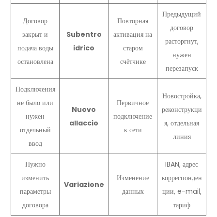
Предыдущий
Договор
Повторная
договор
закрыт и
Subentro
активация на
расторгнут,
подача воды
idrico
старом
нужен
остановлена
счётчике
перезапуск
Подключения
Новостройка,
не было или
Первичное
Nuovo
реконструкци
нужен
подключение
allaccio
я, отдельная
отдельный
к сети
линия
ввод
Нужно
IBAN, адрес
изменить
Изменение
корреспонден
Variazione
параметры
данных
ции, e-mail,
договора
тариф