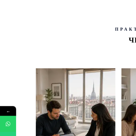
ПРАК
Ч
←