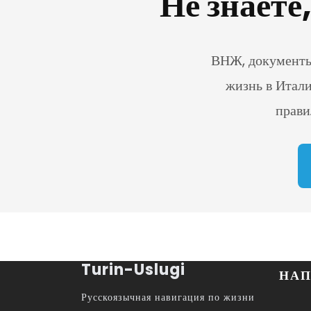
Не знаете
ВНЖ, документы,
жизнь в Итали
прави
Turin-Uslugi
НАП
Русскоязычная навигация по жизни