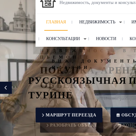
Недвижимость, документы и консульт
ГЛАВНАЯ
НЕДВИЖИМОСТЬ
И
КОНСУЛЬТАЦИИ
НОВОСТИ
КО
ВНЖ, ДОКУМЕНТЫ 
ИТАЛИИ
РУССКОЯЗЫЧНАЯ
Previous
ТУРИНЕ
МАРШРУТ ПЕРЕЕЗДА
ОБС