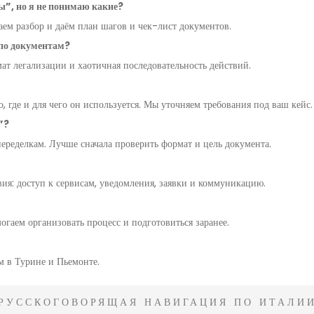
ты”, но я не понимаю какие?
лаем разбор и даём план шагов и чек-лист документов.
 по документам?
т легализации и хаотичная последовательность действий.
о, где и для чего он используется. Мы уточняем требования под ваш кейс.
”?
переделкам. Лучше сначала проверить формат и цель документа.
вия: доступ к сервисам, уведомления, заявки и коммуникацию.
гаем организовать процесс и подготовиться заранее.
м в Турине и Пьемонте.
РУССКОГОВОРЯЩАЯ НАВИГАЦИЯ ПО ИТАЛИ