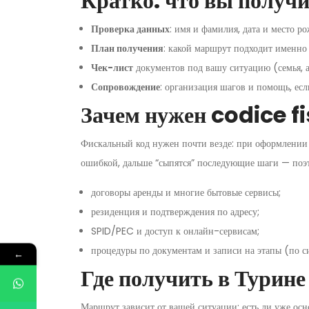
Кратко: что вы получи
Проверка данных
: имя и фамилия, дата и место р
План получения
: какой маршрут подходит именно 
Чек-лист
документов под вашу ситуацию (семья, а
Сопровождение
: организация шагов и помощь, ес
Зачем нужен codice f
Фискальный код нужен почти везде: при оформлении б
ошибкой, дальше “сыпятся” последующие шаги — поэт
договоры аренды и многие бытовые сервисы;
резиденция и подтверждения по адресу;
SPID/PEC и доступ к онлайн-сервисам;
процедуры по документам и записи на этапы (по с
←
Где получить в Турин
Маршрут зависит от вашей ситуации: есть ли уже осн