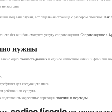
 не застрять.
ящий под ваш случай, вот отдельная страница с разбором способов:
Как 
ти его без ошибок, смотрите услугу сопровождения:
Сопровождение в Ag
чно нужны
а важно одно:
точность данных
и единое написание имени и фамилии во 
е.
требуются для следующего шага.
я ребёнка или супруга.
о подготовить корректные переводы:
апостиль и переводы
.
у codice fiscale не совпадае