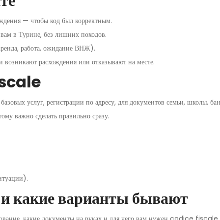
те
ождения — чтобы код был корректным.
вам в Турине, без лишних походов.
ренда, работа, ожидание ВНЖ).
ли возникают расхождения или отказывают на месте.
iscale
азовых услуг, регистрации по адресу, для документов семьи, школы, ба
ому важно сделать правильно сразу.
итуации).
е и какие варианты бывают
ование, какие документы на руках и для чего вам нужен codice fiscale