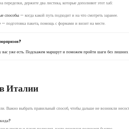
на переделки, держите два листика, которые дополняют этот хаб:
ые способы
— когда какой путь подходит и на что смотреть заранее.
е
— подготовка пакета, помощь с формами и визит на месте.
 сюрпризов?
у вас уже есть. Подскажем маршрут и поможем пройти шаги без лишних 
 в Италии
ели. Важно выбрать правильный способ, чтобы дальше не возникли несос
 кода?
ные чистые и пакет подходит, часто результат получают быстро.