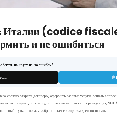
 Италии (codice fiscale
ормить и не ошибиться
е бегать по кругу из-за ошибок?
мощь
него сложно открыть договоры, оформить базовые услуги, решать вопрос
ия часто приводит к тому, что дальше не стыкуются резиденция, SPID/
авильный путь, помогаем собрать пакет и сопровождаем по шагам.