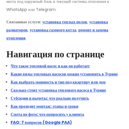
места под наружный блок и текущей системы отопления в
WhatsApp или Telegram.
Связанные услуги:
установка теплых полов
,
установка
радиаторов
,
установка газового котла
,
ремонт и замена
отопления
.
Навигация по странице
Что такое тепловой насос и как он работает
Какие виды тепловых насосов можно установить в Турине
Как выбрать мощность и тип под квартиру или дом
Сколько стоит установка теплового насоса в Турине
Субсидии и вычеты: что реально получить
Как проходит монтаж: этапы и сроки
Смета по фото: что попросить у клиента
FAQ: 7 вопросов (Google PAA)