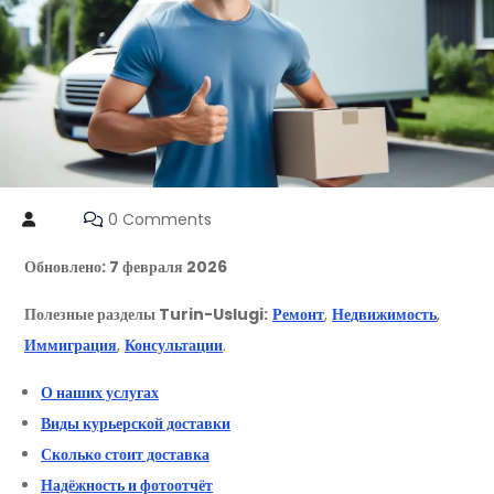
0 Comments
Обновлено: 7 февраля 2026
Полезные разделы Turin-Uslugi:
Ремонт
,
Недвижимость
,
Иммиграция
,
Консультации
.
О наших услугах
Виды курьерской доставки
Сколько стоит доставка
Надёжность и фотоотчёт