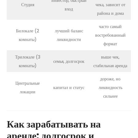
инвестор, быстрый
Студия
чека, зависит от
вход
района и дома
часто самый
Билокале (2
лучший баланс
востребованный
комнаты)
ликвидности
формат
Трилокале (3
выше чек,
семья, долгосрок
комнаты)
стабильная аренда
дороже, но
Центральные
капитал и статус
ликвидность
локации
сильнее
Как зарабатывать на
аренде: долгосрок и