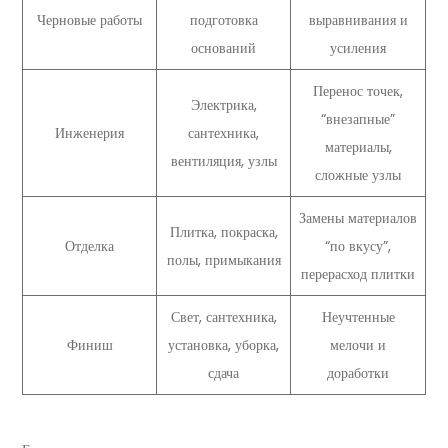
Черновые работы
подготовка
выравнивания и
оснований
усиления
Перенос точек,
Электрика,
“внезапные”
Инженерия
сантехника,
материалы,
вентиляция, узлы
сложные узлы
Замены материалов
Плитка, покраска,
Отделка
“по вкусу”,
полы, примыкания
перерасход плитки
Свет, сантехника,
Неучтенные
Финиш
установка, уборка,
мелочи и
сдача
доработки