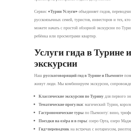
Сервис
«Турин Услуги»
объединяет гидов, переводчи
русскоязычных семей, туристов, инвесторов и тех, к
можете начать с простой обзорной экскурсии по Тури
ребёнка или просмотрами квартир.
Услуги гида в Турине 
экскурсии
Наш
русскоговорящий гид в Турине и Пьемонте
помо
живут люди. Мы комбинируем экскурсии, сопровожден
Классические экскурсии по Турину
для первого зн
Тематические прогулки
: магический Турин, корол
Гастрономические туры
по Пьемонту: вино, трюфе
Поездки на озёра и в горы
: озеро Орта, озеро Мад
Гид-переводчик
на встречах с нотариусом, риелто