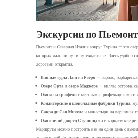
Экскурсии по Пьемонт
Пьемонт и Северная Италия вокруг Турина — это озёр
которых мало пишут в путеводителях. Здесь удобно с
дорогами открытия.
Винные туры Ланге и Роеро
— Бароло, Барбареско
Озеро Орта
и
озеро Маджоре
— виллы, острова, са
Охота на трюфели
с местными трюфельщиками и и
Кондитерские и шоколадные фабрики Турина
, м
Сакра ди Сан Микеле
и монастыри на вершинах го
Охотничий дворец Ступиниджи
и королевские ре
Маршруты можно построить как на один день с выездо
лучше подойдёт именно вам, и поможет с логистикой 