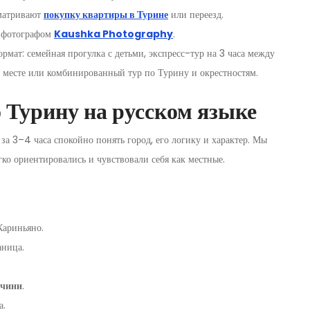
сматривают
покупку квартиры в Турине
или переезд.
 фотографом
Kaushka Photography
.
мат: семейная прогулка с детьми, экспресс-тур на 3 часа между
 месте или комбинированный тур по Турину и окрестностям.
 Турину на русском языке
за 3–4 часа спокойно понять город, его логику и характер. Мы
егко ориентировались и чувствовали себя как местные.
Кариньяно.
ница.
учини
.
а.