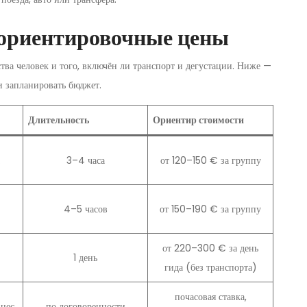
 ориентировочные цены
ства человек и того, включён ли транспорт и дегустации. Ниже —
 запланировать бюджет.
Длительность
Ориентир стоимости
3–4 часа
от 120–150 € за группу
4–5 часов
от 150–190 € за группу
от 220–300 € за день
1 день
гида (без транспорта)
почасовая ставка,
знес
по договоренности