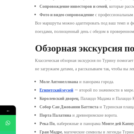
Сопровождение инвесторов и семей
, которые рас
Фото и видео сопровождение
с профессиональным
Все маршруты можно адаптировать под ваш темп и фор
поездами, полноценный день с обедом в проверенном
Обзорная экскурсия по
Классическая обзорная экскурсия по Турину помогает 
не загружаем датами, а рассказываем так, чтобы вы л
Моле Антонеллиана
и панорама города.
Египетский музей
— второй по значимости в мире.
Королевский дворец
, Палаццо Мадама и Палаццо 
Собор Сан Джованни Баттиста
и Туринская плаща
←
Порта Палатина
и древнеримские ворота.
Река По
, набережные и панорама
Монте дей Капп
Гран Мадре
, магические символы и легенды Турин