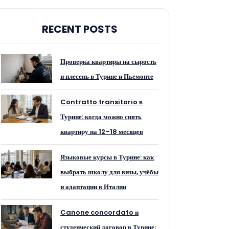
RECENT POSTS
Проверка квартиры на сырость
и плесень в Турине и Пьемонте
Contratto transitorio в
Турине: когда можно снять
квартиру на 12–18 месяцев
Языковые курсы в Турине: как
выбрать школу для визы, учёбы
и адаптации в Италии
Canone concordato и
студенческий договор в Турине: