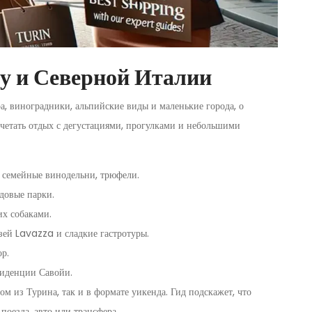
у и Северной Италии
а, виноградники, альпийские виды и маленькие города, о
очетать отдых с дегустациями, прогулками и небольшими
, семейные винодельни, трюфели.
довые парки.
х собаками.
узей Lavazza и сладкие гастротуры.
р.
зиденции Савойи.
м из Турина, так и в формате уикенда. Гид подскажет, что
поезда, авто или трансфера.