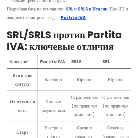
больше требований и затрат.
Подробная база по компаниям:
SRL и SRLS в Италии
. Про ИП и
документы смотрите раздел:
Partita IVA
.
SRL/SRLS против Partita
IVA: ключевые отличия
Критерий
Partita IVA
SRLS
SRL
Кто вы по
Физлицо
Юрлицо
Юрлицо
статусу
Ограниченная
Ограниченная
Ответственн
Личным
(по правилам
(по правилам
ость
имуществом
компании)
компании)
Быстро и
Средняя
Сложнее,
Старт
просто
сложность
больше шагов