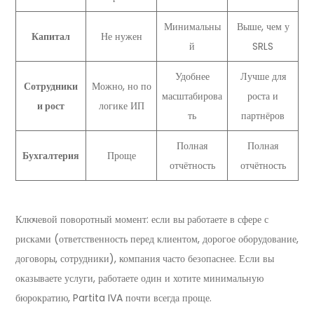
Минимальны
Выше, чем у
Капитал
Не нужен
й
SRLS
Удобнее
Лучше для
Сотрудники
Можно, но по
масштабирова
роста и
и рост
логике ИП
ть
партнёров
Полная
Полная
Бухгалтерия
Проще
отчётность
отчётность
Ключевой поворотный момент: если вы работаете в сфере с
рисками (ответственность перед клиентом, дорогое оборудование,
договоры, сотрудники), компания часто безопаснее. Если вы
оказываете услуги, работаете один и хотите минимальную
бюрократию, Partita IVA почти всегда проще.