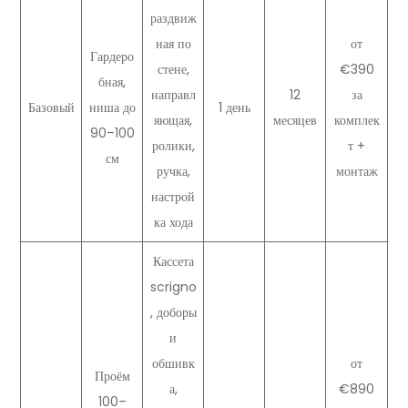
раздвиж
ная по
от
Гардеро
стене,
€390
бная,
направл
12
за
Базовый
ниша до
1 день
яющая,
месяцев
комплек
90–100
ролики,
т +
см
ручка,
монтаж
настрой
ка хода
Кассета
scrigno
, доборы
и
обшивк
от
Проём
а,
€890
100–