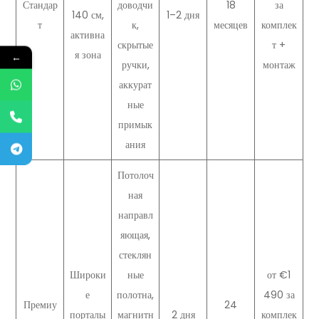
Стандар
доводчи
18
за
140 см,
1–2 дня
т
к,
месяцев
комплек
активна
скрытые
т +
я зона
←
ручки,
монтаж
аккурат
ные
примык
ания
Потолоч
ная
направл
яющая,
стеклян
Широки
ные
от €1
е
полотна,
490 за
Премиу
24
порталы
магнитн
2 дня
комплек