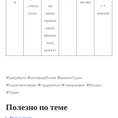
м
месяца
, стекло
ые
т +
сатин
замки,
монтаж
гермети
зация,
финиш
«под
краску»
#двериКупе #интерьерИталия #ремонтТурин
#портескользящие #гардеробная #зонирование #Италия
#Турин
Полезно по теме
Окна и двери