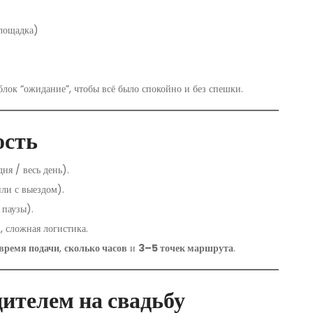
лощадка)
блок “ожидание”, чтобы всё было спокойно и без спешки.
ость
ня / весь день).
или с выездом).
 паузы).
, сложная логистика.
время подачи
,
сколько часов
и
3–5 точек маршрута
.
дителем на свадьбу