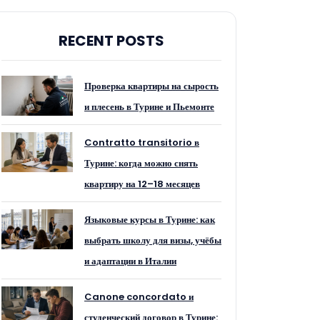
RECENT POSTS
Проверка квартиры на сырость
и плесень в Турине и Пьемонте
Contratto transitorio в
Турине: когда можно снять
квартиру на 12–18 месяцев
Языковые курсы в Турине: как
выбрать школу для визы, учёбы
и адаптации в Италии
Canone concordato и
студенческий договор в Турине: