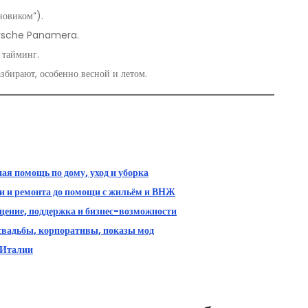
новиком”).
orsche Panamera.
, тайминг.
збирают, особенно весной и летом.
ая помощь по дому, уход и уборка
ки и ремонта до помощи с жильём и ВНЖ
ение, поддержка и бизнес-возможности
свадьбы, корпоративы, показы мод
 Италии