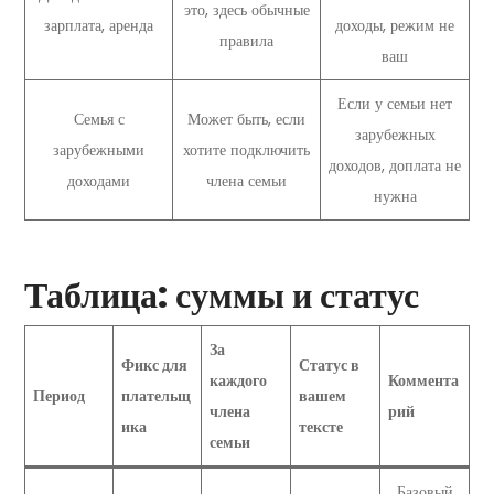
это, здесь обычные
зарплата, аренда
доходы, режим не
правила
ваш
Если у семьи нет
Семья с
Может быть, если
зарубежных
зарубежными
хотите подключить
доходов, доплата не
доходами
члена семьи
нужна
Таблица: суммы и статус
За
Фикс для
Статус в
каждого
Коммента
Период
плательщ
вашем
члена
рий
ика
тексте
семьи
Базовый