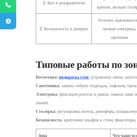
2. Быт и раздражители
крепеж, мелкая столя
Розетки, выключател
3. Безопасность и доверие
мелкая электрика,
протечки
Типовые работы по зо
Косметика:
подкраска стен
, устранение пятен, шпат
Сантехника:
замена гибких подводок, сифонов, прок
Электрика:
фиксация розеток и рамок, замена ламп и
линий.
Столярка:
регулировка петель, демпферы, исправлен
Безопасность:
крепление шкафов к стене, фиксаторы,
Зона
Что чаще вс