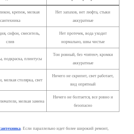
ликон, крепеж, мелкая
Нет запахов, нет люфта, стыки
сантехника
аккуратные
ия, сифон, смеситель,
Нет протечек, вода уходит
слив
нормально, швы чистые
Тон ровный, без «пятен», кромки
ы, подкраска, плинтусы
аккуратные
Ничего не скрипит, свет работает,
и, мелкая столярка, свет
вид опрятный
Ничего не болтается, все ровно и
лючатели, мелкая замена
безопасно
сантехника
. Если параллельно идет более широкий ремонт,