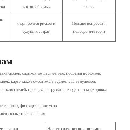
рка
как «проблемы»
износа
и,
Люди боятся рисков и
Меньше вопросов и
будущих затрат
поводов для торга
нам
левка сколов, силикон по периметрам, подрезка порожков.
ладок, картриджей смесителей, герметизация душевой.
 выключателей, проверка нагрузки и аккуратная маркировка
ие скрипов, фиксация плинтусов.
 антискользящие решения.
его делаем
На что смотрим при приемке