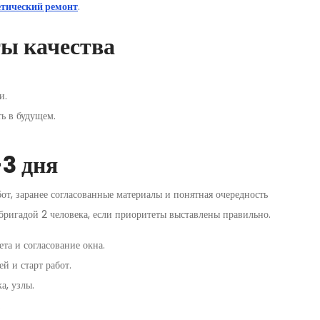
етический ремонт
.
ы качества
и.
ь в будущем.
-3 дня
бот, заранее согласованные материалы и понятная очередность
 бригадой 2 человека, если приоритеты выставлены правильно.
та и согласование окна.
ей и старт работ.
а, узлы.
.