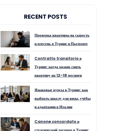
RECENT POSTS
Проверка квартиры на сырость
и плесень в Турине и Пьемонте
Contratto transitorio в
Турине: когда можно снять
квартиру на 12–18 месяцев
Языковые курсы в Турине: как
выбрать школу для визы, учёбы
и адаптации в Италии
Canone concordato и
студенческий договор в Турине: