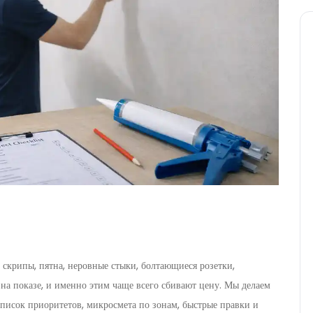
скрипы, пятна, неровные стыки, болтающиеся розетки,
 на показе, и именно этим чаще всего сбивают цену. Мы делаем
 список приоритетов, микросмета по зонам, быстрые правки и