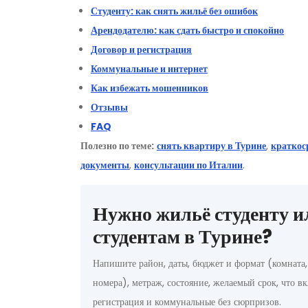
Студенту: как снять жильё без ошибок
Арендодателю: как сдать быстро и спокойно
Договор и регистрация
Коммунальные и интернет
Как избежать мошенников
Отзывы
FAQ
Полезно по теме:
снять квартиру в Турине
,
краткос
документы
,
консультации по Италии
.
Нужно жильё студенту и
студентам в Турине?
Напишите район, даты, бюджет и формат (комната, с
номера), метраж, состояние, желаемый срок, что в
регистрация и коммунальные без сюрпризов.