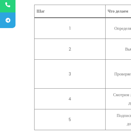
Шаг
Что делаем
1
Определя
2
Вы
3
Проверяе
Смотрим 
4
д
Подпис
5
до