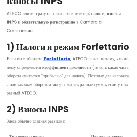
взносы INPS
ATECO влияет сразу на три ключевые вещи:
налоги
,
взносы
INPS
и
обязательную регистрацию
в Camera di
Commercio.
1) Налоги и режим Forfettario
Если вы выбираете
Forfettario
, ATECO важен потому, что по
нему определяется
коэффициент доходности
(то есть какая часть
оборота считается “прибылью” для налога). Поэтому два человека
с одинаковым оборотом могут платить разные суммы, если у них
разный ATECO.
2) Взносы INPS
Здесь обычно главная развилка:
Тип деятельности
Что это означает