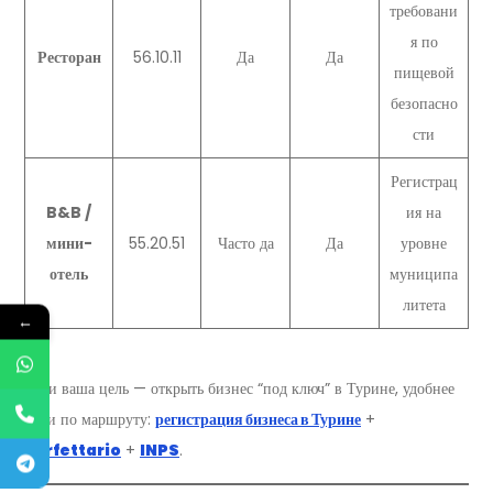
требовани
я по
Ресторан
56.10.11
Да
Да
пищевой
безопасно
сти
Регистрац
B&B /
ия на
мини-
55.20.51
Часто да
Да
уровне
отель
муниципа
литета
←
Если ваша цель — открыть бизнес “под ключ” в Турине, удобнее
идти по маршруту:
регистрация бизнеса в Турине
+
Forfettario
+
INPS
.