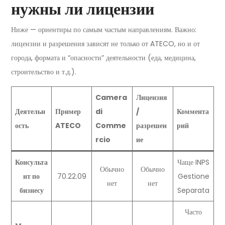
нужны ли лицензии
Ниже — ориентиры по самым частым направлениям. Важно:
лицензии и разрешения зависят не только от ATECO, но и от
города, формата и “опасности” деятельности (еда, медицина,
строительство и т.д.).
Camera
Лицензия
Деятельн
Пример
di
/
Коммента
ость
ATECO
Comme
разрешен
рий
rcio
ие
Консульта
Чаще INPS
Обычно
Обычно
нт по
70.22.09
Gestione
нет
нет
бизнесу
Separata
Часто