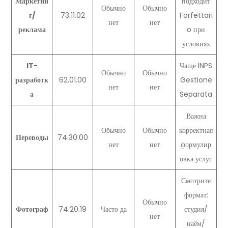
Маркетин
подходит
Обычно
Обычно
г/
73.11.02
Forfettari
нет
нет
реклама
o при
условиях
IT-
Чаще INPS
Обычно
Обычно
разработк
62.01.00
Gestione
нет
нет
а
Separata
Важна
Обычно
Обычно
корректная
Переводы
74.30.00
нет
нет
формулир
овка услуг
Смотрите
формат:
Обычно
Фотограф
74.20.19
Часто да
студия/
нет
наём/