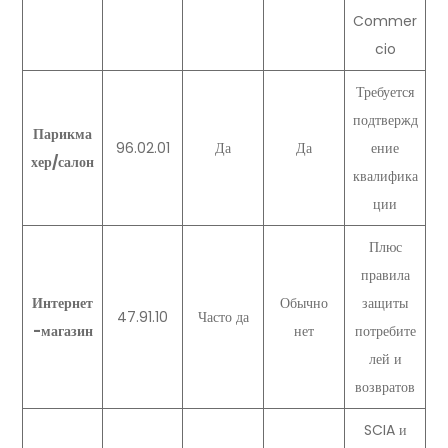
Commer
cio
Требуется
подтвержд
Парикма
96.02.01
Да
Да
ение
хер/салон
квалифика
ции
Плюс
правила
Интернет
Обычно
защиты
47.91.10
Часто да
-магазин
нет
потребите
лей и
возвратов
SCIA и