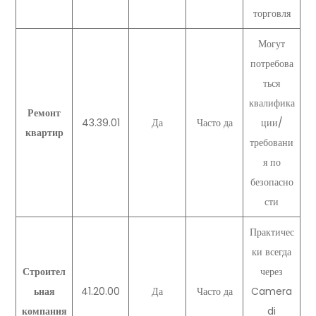
торговля
Могут
потребова
ться
квалифика
Ремонт
43.39.01
Да
Часто да
ции/
квартир
требовани
я по
безопасно
сти
Практичес
ки всегда
Строител
через
ьная
41.20.00
Да
Часто да
Camera
компания
di