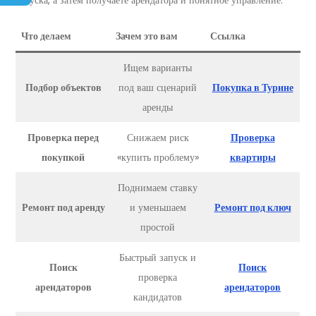
запуска, а затем получаете арендатора и понятное управление.
Что делаем
Зачем это вам
Ссылка
Ищем варианты
Подбор объектов
под ваш сценарий
Покупка в Турине
аренды
Проверка перед
Снижаем риск
Проверка
покупкой
«купить проблему»
квартиры
Поднимаем ставку
Ремонт под аренду
и уменьшаем
Ремонт под ключ
простой
Быстрый запуск и
Поиск
Поиск
проверка
арендаторов
арендаторов
кандидатов